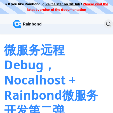
⭐️ If you like Rainbond,
give it a star on GitHub
!
Please visit the
latest version of the documentation
Rainbond
微服务远程
Debug，
Nocalhost +
Rainbond微服务
开发第二弹